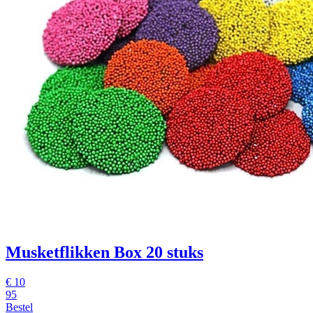
Musketflikken Box 20 stuks
€
10
95
Bestel