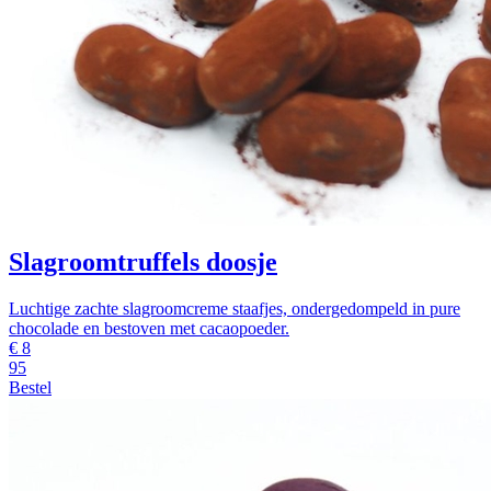
Slagroomtruffels doosje
Luchtige zachte slagroomcreme staafjes, ondergedompeld in pure
chocolade en bestoven met cacaopoeder.
€
8
95
Bestel