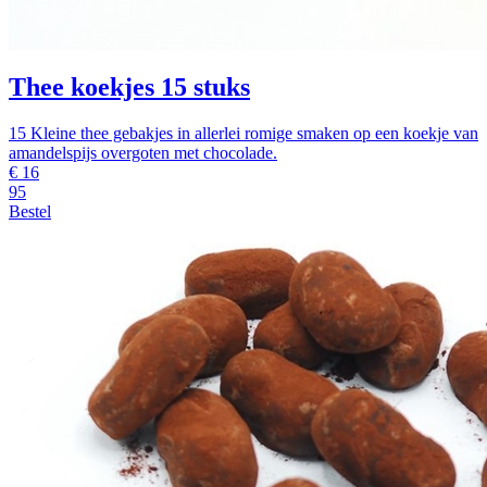
Thee koekjes 15 stuks
15 Kleine thee gebakjes in allerlei romige smaken op een koekje van
amandelspijs overgoten met chocolade.
€
16
95
Bestel