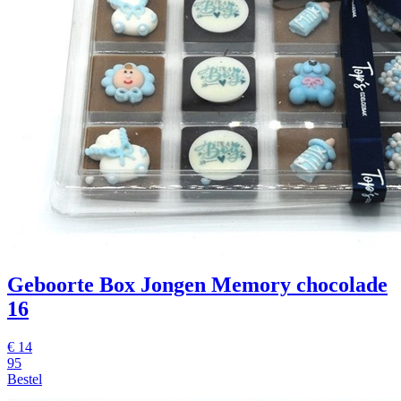
Geboorte Box Jongen Memory chocolade
16
€
14
95
Bestel