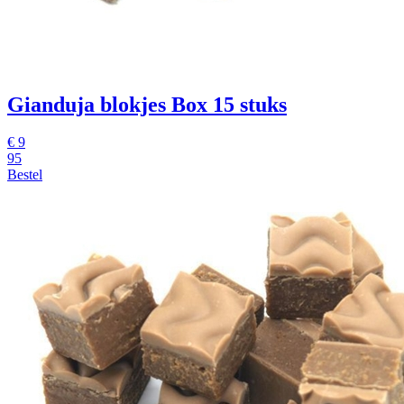
Gianduja blokjes Box 15 stuks
€
9
95
Bestel