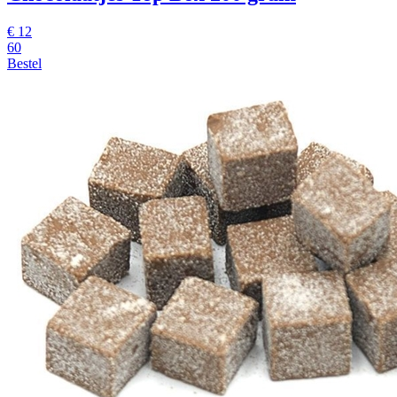
€
12
60
Bestel