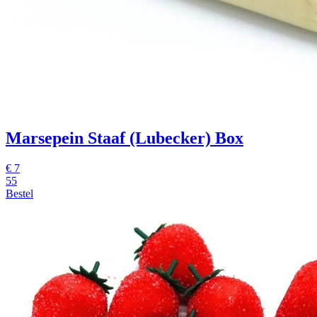
Marsepein Staaf (Lubecker) Box
€
7
55
Bestel