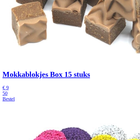
Mokkablokjes Box 15 stuks
€
9
50
Bestel