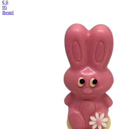
€
6
95
Bestel