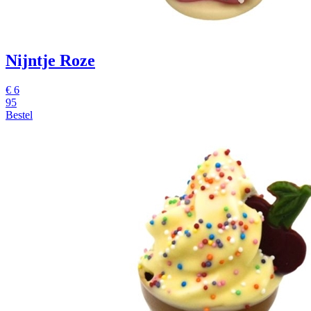
Nijntje Roze
€
6
95
Bestel